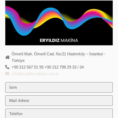
Ömerli Mah. Ömerli Cad. No:21 Hadımköy – İstanbul -
Türkiye
+90 212 567 51 95 +90 212 798 29 33 / 34
info@eryildizmakina.com.tr